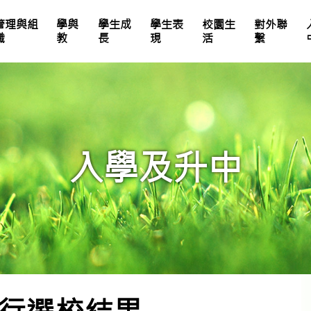
管理與組
學與
學生成
學生表
校園生
對外聯
職
教
長
現
活
繫
25-26中英數家課簡號表
全年總評安排及成績表比重
體育科評估未來發展
學校處理投訴機制指引
教師專業發展活動
電子學習及資訊素養
生命教育單元設計
獎勵計劃及校園氛圍
入學及升中