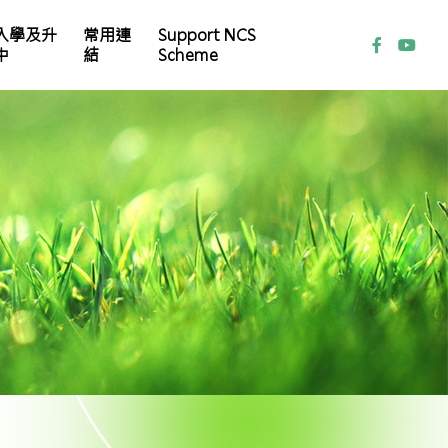
入學及升
常用連
Support NCS
中
結
Scheme
家教會常務委員會名單
本校 Instagram (IG)
各科學習平台及自學資源
小一自行分配學位取錄結果及註冊須知
小一統一分配學位註冊須知
小㇐備取生（叩門）申請須知
2024/2025年度本校小六畢業生派位結果
2024/25學年中學學位分配重要事項