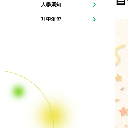
自
入學須知
升中派位