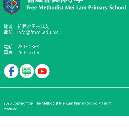
地址：新界沙田美城苑
電郵：info@fmml.edu.hk
電話：2605 2868
傳真：2602 2709
2026 Copyright @ Free Methodist Mei Lam Primary School All right
reserved