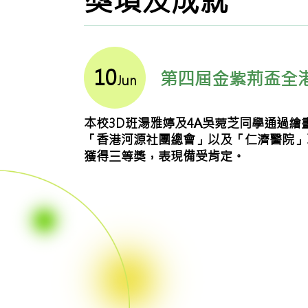
獎項及成就
10
第四屆金紫荊盃全
Jun
本校3D班湯雅婷及4A吳菀芝同學通過
「香港河源社團總會」以及「仁濟醫院」
獲得三等獎，表現備受肯定。