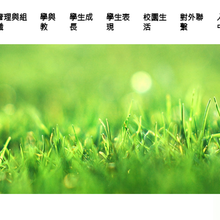
管理與組
學與
學生成
學生表
校園生
對外聯
職
教
長
現
活
繫
25-26中英數家課簡號表
全年總評安排及成績表比重
體育科評估未來發展
學校處理投訴機制指引
教師專業發展活動
電子學習及資訊素養
生命教育單元設計
獎勵計劃及校園氛圍