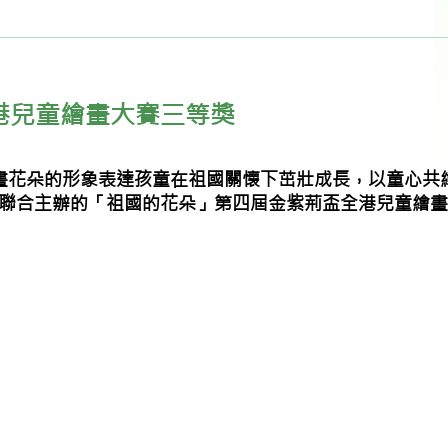
港兒童繪畫大賽三等獎
繪畫花朵的形象表達孩童在祖國關懷下茁壯成長，以童心共
聯合主辦的「祖國的花朵」第四屆金紫荊盃全港兒童繪畫