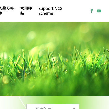
入學及升
常用連
Support NCS
中
結
Scheme
家教會常務委員會名單
本校 Instagram (IG)
各科學習平台及自學資源
小一自行分配學位取錄結果及註冊須知
小一統一分配學位註冊須知
小㇐備取生（叩門）申請須知
2024/2025年度本校小六畢業生派位結果
2024/25學年中學學位分配重要事項