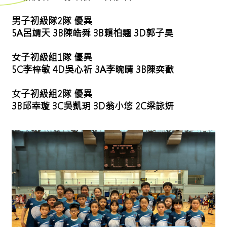
男子初級隊2隊 優異
5A呂靖天 3B陳皓舜 3B賴柏翹 3D郭子昊
女子初級組1隊 優異
5C李梓敏 4D吳心祈 3A李晼晴 3B陳奕歡
女子初級組2隊 優異
3B邱幸璇 3C吳凱玥 3D翁小悠 2C梁詠妍