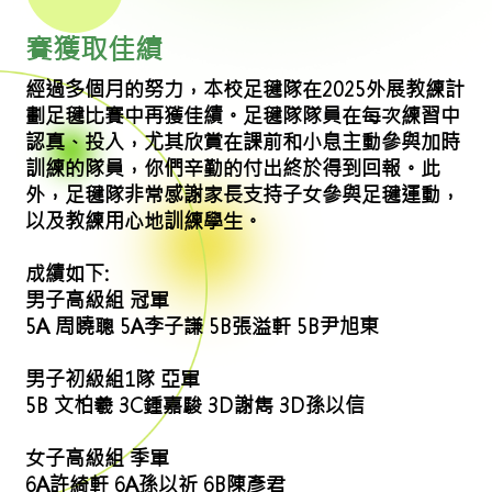
賽獲取佳績
經過多個月的努力，本校足毽隊在2025外展教練計
劃足毽比賽中再獲佳績。足毽隊隊員在每次練習中
認真、投入，尤其欣賞在課前和小息主動參與加時
訓練的隊員，你們辛勤的付出終於得到回報。此
外，足毽隊非常感謝家長支持子女參與足毽運動，
以及教練用心地訓練學生。
成績如下:
男子高級組 冠軍
5A 周曉聰 5A李子謙 5B張溢軒 5B尹旭東
男子初級組1隊 亞軍
5B 文柏羲 3C鍾嘉駿 3D謝雋 3D孫以信
女子高級組 季軍
6A許綺軒 6A孫以祈 6B陳彥君