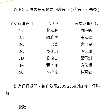
以下是當選家長常務委員的名單（排名不分先後）：
子女就讀班別
子女姓名
家長委員姓名
1B
黎嘉庭
陳曉筠
3A
陳雅琳
馬嘉欣
3C
王治喬
廖雪兒
3C
吳凱玥
吳鈺瑜
3D
劉俊言
鄧飛洲
4A
黃子信
吳燕妮
5C
李梓敏
林齊歡
如有任何疑問，歡迎致電2605 2868與謝怡主任聯
絡。
此致