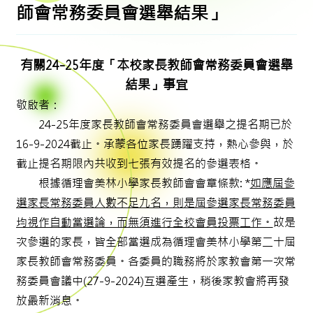
師會常務委員會選舉結果」
有關24-25年度「本校家長教師會常務委員會選舉
結果」事宜
敬啟者：
24-25年度家長教師會常務委員會選舉之提名期已於
16-9-2024截止。承蒙各位家長踴躍支持，熱心參與，於
截止提名期限內共收到七張有效提名的參選表格。
根據循理會美林小學家長教師會會章條款: *
如應屆參
選家長常務委員人數不足九名，則是屆參選家長常務委員
均視作自動當選論，而無須進行全校會員投票工作。
故是
次參選的家長，皆全部當選成為循理會美林小學第二十屆
家長教師會常務委員。各委員的職務將於家教會第一次常
務委員會議中(27-9-2024)互選產生，稍後家教會將再發
放最新消息。